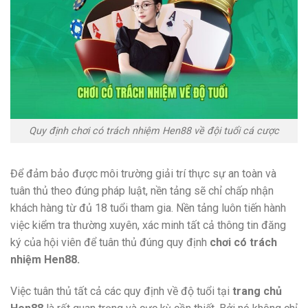
Quy định chơi có trách nhiệm Hen88 về đội tuổi cá cược
Để đảm bảo được môi trường giải trí thực sự an toàn và
tuân thủ theo đúng pháp luật, nền tảng sẽ chỉ chấp nhận
khách hàng từ đủ 18 tuổi tham gia. Nền tảng luôn tiến hành
việc kiểm tra thường xuyên, xác minh tất cả thông tin đăng
ký của hội viên để tuân thủ đúng quy định
chơi có trách
nhiệm Hen88.
Việc tuân thủ tất cả các quy định về độ tuổi tại
trang chủ