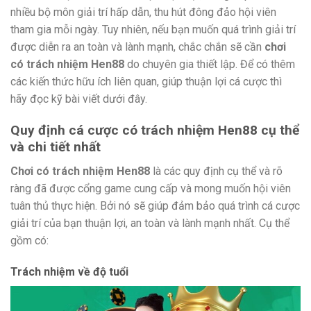
nhiều bộ môn giải trí hấp dẫn, thu hút đông đảo hội viên
tham gia mỗi ngày. Tuy nhiên, nếu bạn muốn quá trình giải trí
được diễn ra an toàn và lành mạnh, chắc chắn sẽ cần
chơi
có trách nhiệm Hen88
do chuyên gia thiết lập. Để có thêm
các kiến thức hữu ích liên quan, giúp thuận lợi cá cược thì
hãy đọc kỹ bài viết dưới đây.
Quy định cá cược có trách nhiệm Hen88 cụ thể
và chi tiết nhất
Chơi có trách nhiệm Hen88
là các quy định cụ thể và rõ
ràng đã được cổng game cung cấp và mong muốn hội viên
tuân thủ thực hiện. Bởi nó sẽ giúp đảm bảo quá trình cá cược
giải trí của bạn thuận lợi, an toàn và lành mạnh nhất. Cụ thể
gồm có:
Trách nhiệm về độ tuổi